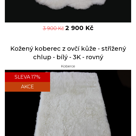
2 900
Kč
3 900
Kč
Kožený koberec z ovčí kůže - střižený
chlup - bílý - 3K - rovný
Koberce
SLEVA 17%
AKCE