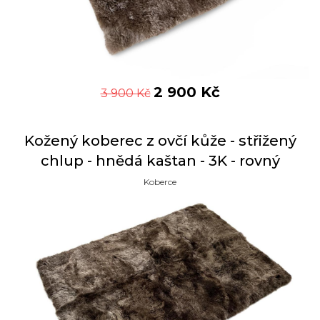
2 900
Kč
3 900
Kč
Kožený koberec z ovčí kůže - střižený
chlup - hnědá kaštan - 3K - rovný
Koberce