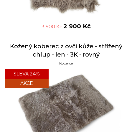
2 900
Kč
3 900
Kč
Kožený koberec z ovčí kůže - střižený
chlup - len - 3K - rovný
Koberce
SLEVA 24%
AKCE