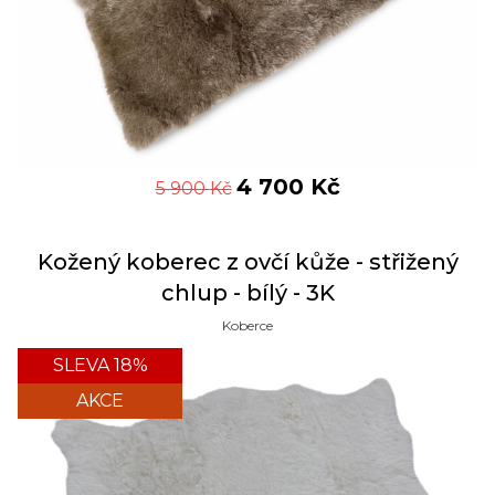
4 700
Kč
5 900
Kč
Kožený koberec z ovčí kůže - střižený
chlup - bílý - 3K
Koberce
SLEVA 18%
AKCE