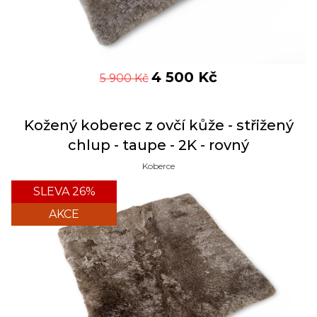
4 500
Kč
5 900
Kč
Kožený koberec z ovčí kůže - střižený
chlup - taupe - 2K - rovný
Koberce
SLEVA 26%
AKCE