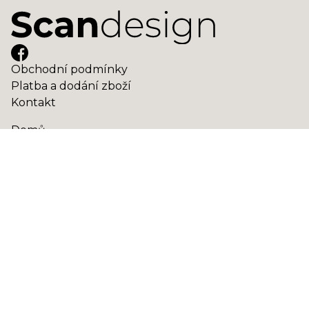
Obchodní podmínky
Platba a dodání zboží
Kontakt
Domů
Obchod
Jak nakupovat
Hovězí kůže
Ovčí kožešiny
Kozí a sobí kožešiny
Dárkové poukazy
Všechna práva vyhrazena společnosti
Scan
design.