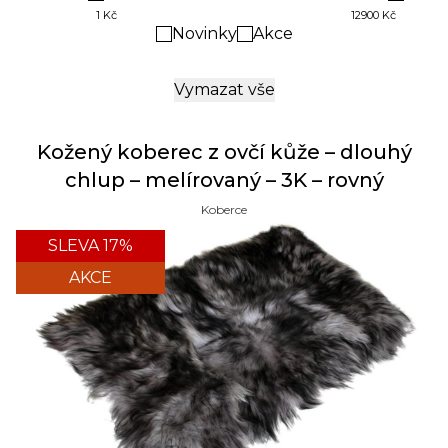
1
12900
Novinky
Akce
Vymazat vše
Kožený koberec z ovčí kůže – dlouhý
chlup – melírovaný – 3K – rovný
Koberce
SLEVA 17%
AKCE