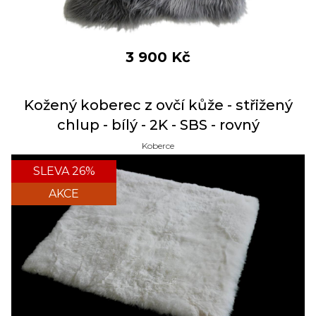
3 900
Kč
Kožený koberec z ovčí kůže - střižený
chlup - bílý - 2K - SBS - rovný
Koberce
SLEVA 26%
AKCE