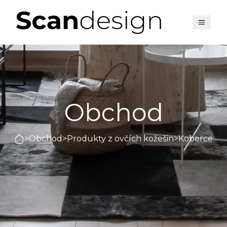
Obchod
>
Obchod
>
Produkty z ovčích kožešin
>
Koberce