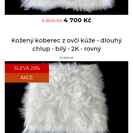
4 700
Kč
5 900
Kč
Kožený koberec z ovčí kůže - dlouhý
chlup - bílý - 2K - rovný
Koberce
SLEVA 26%
AKCE