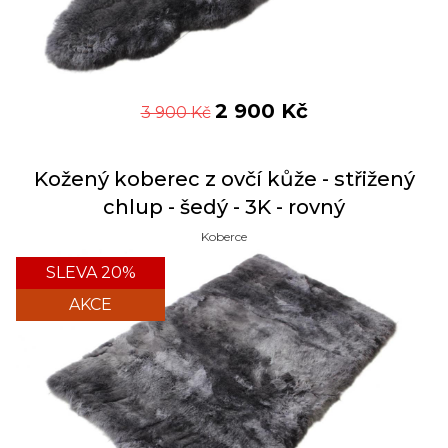
2 900
Kč
3 900
Kč
Kožený koberec z ovčí kůže - střižený
chlup - šedý - 3K - rovný
Koberce
SLEVA 20%
AKCE