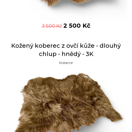
2 500
Kč
3 500
Kč
Kožený koberec z ovčí kůže - dlouhý
chlup - hnědý - 3K
Koberce