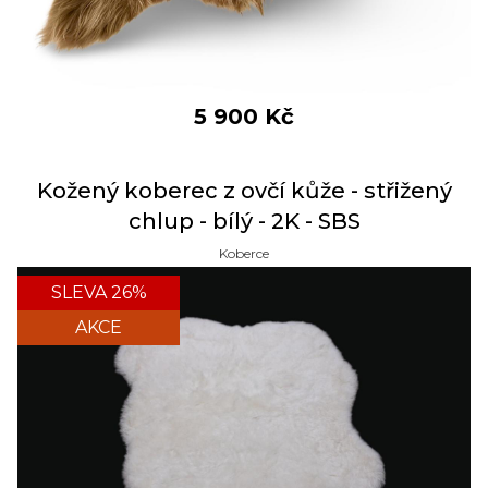
5 900
Kč
Kožený koberec z ovčí kůže - střižený
chlup - bílý - 2K - SBS
Koberce
SLEVA 26%
AKCE