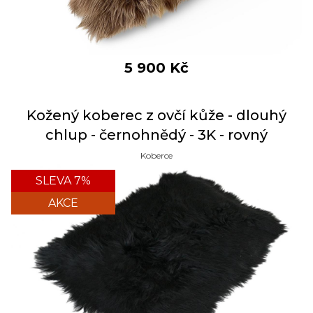
5 900
Kč
Kožený koberec z ovčí kůže - dlouhý
chlup - černohnědý - 3K - rovný
Koberce
SLEVA 7%
AKCE