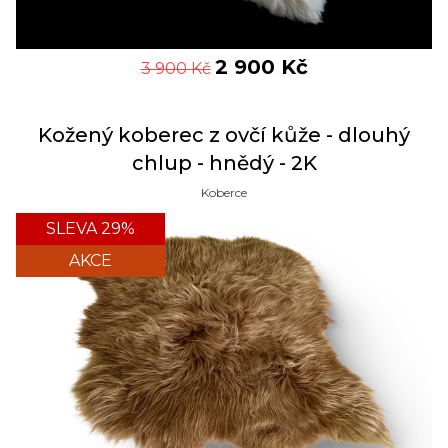
2 900
Kč
3 900
Kč
Kožený koberec z ovčí kůže - dlouhý
chlup - hnědý - 2K
Koberce
SLEVA 29%
AKCE