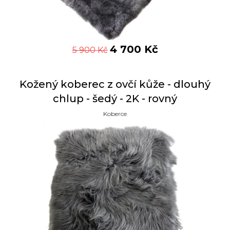
4 700
Kč
5 900
Kč
Kožený koberec z ovčí kůže - dlouhý
chlup - šedý - 2K - rovný
Koberce