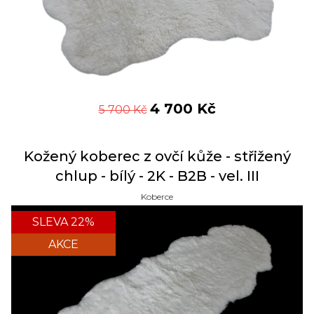
4 700
Kč
5 700
Kč
Kožený koberec z ovčí kůže - střižený
chlup - bílý - 2K - B2B - vel. III
Koberce
SLEVA 22%
AKCE