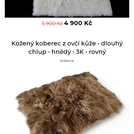
4 900
Kč
5 900
Kč
Kožený koberec z ovčí kůže - dlouhý
chlup - hnědý - 3K - rovný
Koberce