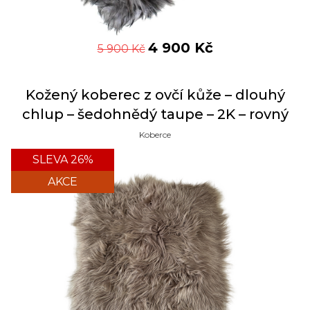
4 900
Kč
5 900
Kč
Kožený koberec z ovčí kůže – dlouhý
chlup – šedohnědý taupe – 2K – rovný
Koberce
SLEVA 26%
AKCE