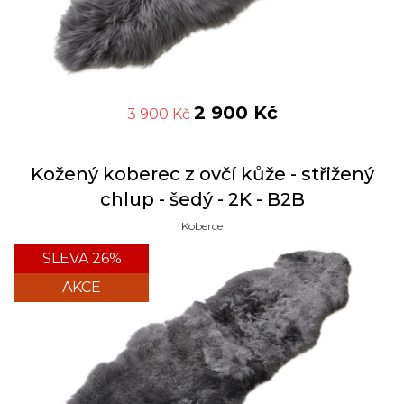
2 900
Kč
3 900
Kč
Kožený koberec z ovčí kůže - střižený
chlup - šedý - 2K - B2B
Koberce
SLEVA 26%
AKCE