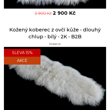
2 900
Kč
3 900
Kč
Kožený koberec z ovčí kůže - dlouhý
chlup - bílý - 2K - B2B
Koberce
SLEVA 15%
AKCE