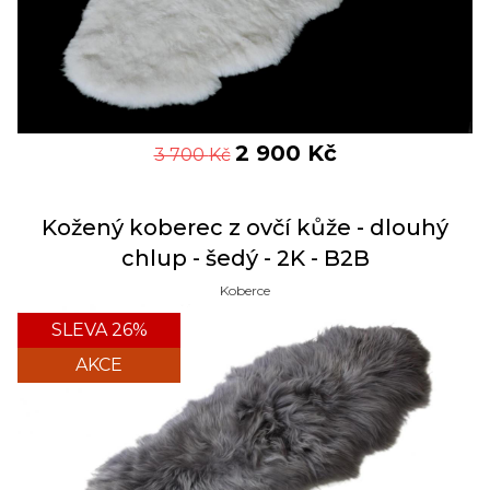
2 900
Kč
3 700
Kč
Kožený koberec z ovčí kůže - dlouhý
chlup - šedý - 2K - B2B
Koberce
SLEVA 26%
AKCE