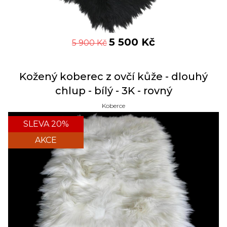
5 500
Kč
5 900
Kč
Kožený koberec z ovčí kůže - dlouhý
chlup - bílý - 3K - rovný
Koberce
SLEVA 20%
AKCE