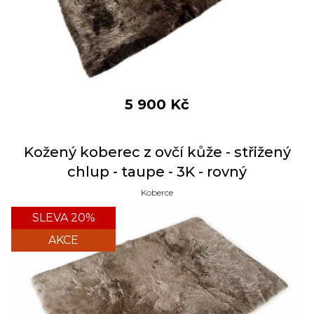
5 900
Kč
Kožený koberec z ovčí kůže - střižený
chlup - taupe - 3K - rovný
Koberce
SLEVA 20%
AKCE