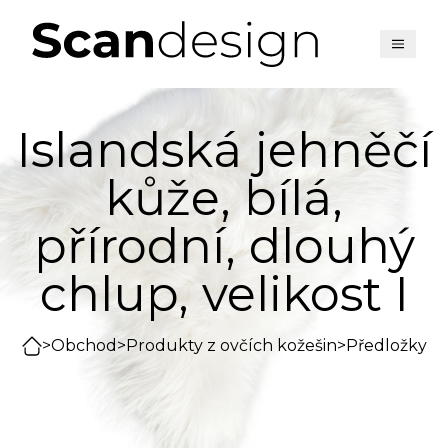
Islandská jehněčí
kůže, bílá,
přírodní, dlouhý
chlup, velikost I
>
Obchod
>
Produkty z ovčích kožešin
>
Předložky