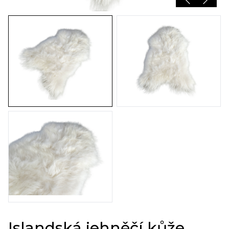
Islandská jehněčí kůže,