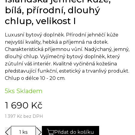
bílá, přírodní, dlouhý
chlup, velikost I
Luxusní bytový doplněk. Přírodní jehněčí kůže
nejvyšší kvality, hebká a příjemná na dotek.
Charakteristická příjemnou vůní. Nadýchaný, jemný,
dlouhý chlup. Vyjímečný bytový doplněk, který
zútulní váš interiér. Kvalitně vyčiněná kožešina
představující funkční, estetický a trvanlivý produkt.
Chlup o délce 10 - 20 cm.
5ks Skladem
1 690
Kč
1 397
Kč
bez DPH
1 ks
Přidat do košíku